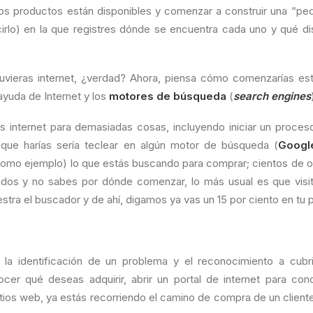
s productos están disponibles y comenzar a construir una “p
cirlo) en la que registres dónde se encuentra cada uno y qué di
 tuvieras internet, ¿verdad? Ahora, piensa cómo comenzarías e
ayuda de Internet y los
motores de búsqueda
(
search engines
os internet para demasiadas cosas, incluyendo iniciar un proce
 que harías sería teclear en algún motor de búsqueda (
Googl
omo ejemplo) lo que estás buscando para comprar; cientos de 
ltados y no sabes por dónde comenzar, lo más usual es que visit
stra el buscador y de ahí, digamos ya vas un 15 por ciento en t
 la identificación de un problema y el reconocimiento a cubr
er qué deseas adquirir, abrir un portal de internet para con
itios web, ya estás recorriendo el camino de compra de un client