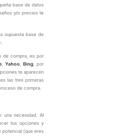
equeña base de datos
seños y/o precios te
sta supuesta base de
).
so de compra, es por
e
,
Yahoo
,
Bing
, por
opciones te aparecen
es las tres primeras
u proceso de compra.
ir una necesidad. Al
ocer tus opciones y
e potencial (que eres