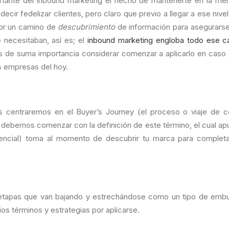
tante del inbound marketing el hecho de mantenerte en la me
 decir fedelizar clientes, pero claro que previo a llegar a ese nivel
or un camino de
descubrimiento
de información para asegurars
e necesitaban, así es; el
inbound marketing engloba todo ese c
 es de suma importancia considerar comenzar a aplicarlo en cas
s empresas del hoy.
s centraremos en el Buyer’s Journey (el proceso o viaje de c
o, debemos comenzar con la definición de este término, el cual ap
tencial) toma al momento de descubrir tu marca para complet
 etapas que van bajando y estrechándose como un tipo de embu
os términos y estrategias por aplicarse.