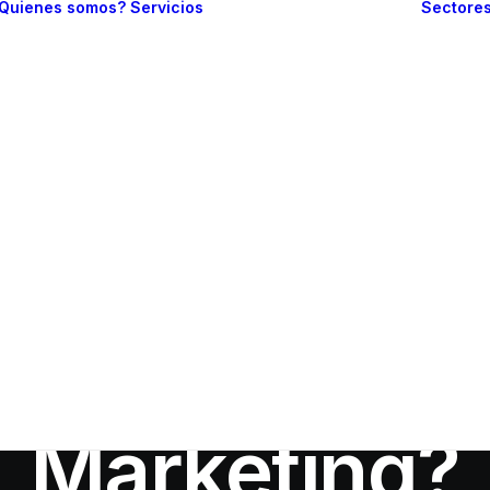
Quienes somos?
Servicios
Sectore
Branding
Diseño web
Web one page
Sitio web
In
Marketing
•
febrero 19, 2020
•
13 Minutes
informativo
fidelizar cli
Comercio
electrónico
Gestión de redes
sociales
varlos con 
Posicionamiento
en buscadores
Marketing?