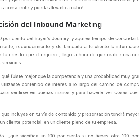
as consciente y puedas llevarlo a cabo!
cisión del Inbound Marketing
0 por ciento del Buyer’s Journey, y aquí es tiempo de concretar 
iento, reconocimiento y de brindarle a tu cliente la informaci
tú eres lo que él requiere, llegó la hora de que realice una co
 servicios.
 qué fuiste mejor que la competencia y una probabilidad muy gr
 utilizaste contenido de interés a lo largo del camino de compra
, para sentirse en buenas manos y para hacerle ver cosas qu
 que incluyas en tu vía de contenido y presentación tendrá mayo
 un cliente potencial, en un cliente pleno de tu empresa.
o…¿qué significa un 100 por ciento si no tienes otro 100 po