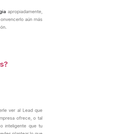
gia
apropiadamente,
 convencerlo aún más
ión.
os?
erle ver al Lead que
empresa ofrece, o tal
o inteligente que tu
edes plantear lo que