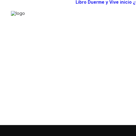
Libro Duerme y Vive
inicio
¿
¿Cómo 
conser