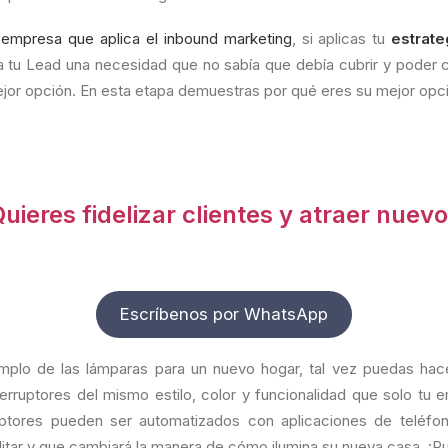
 empresa que aplica el inbound marketing
, si aplicas tu
estrate
 a tu Lead una necesidad que no sabía que debía cubrir y poder
ejor opción. En esta etapa demuestras por qué eres su mejor opc
uieres fidelizar clientes y atraer nuev
Escríbenos por WhatsApp
plo de las lámparas para un nuevo hogar, tal vez puedas hac
erruptores del mismo estilo, color y funcionalidad que solo tu 
ptores pueden ser automatizados con aplicaciones de teléfon
itar y que cambiará la manera de cómo ilumina su nueva casa. ¡Pu