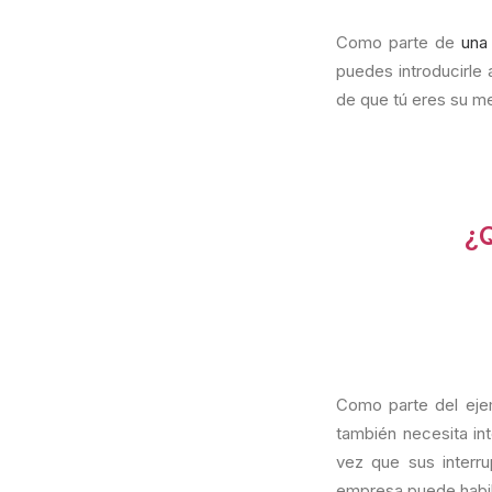
Como parte de
una
puedes introducirle
de que tú eres su m
¿Q
Como parte del ejem
también necesita int
vez que sus interru
empresa puede habil