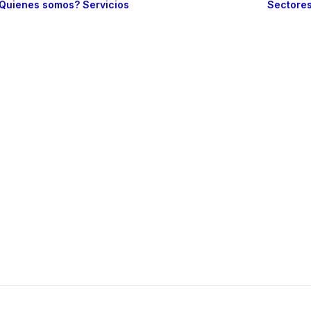
Quienes somos?
Servicios
Sectore
Branding
Diseño web
Web one page
Sitio web
informativo
Comercio
electrónico
Gestión de redes
sociales
Posicionamiento
en buscadores