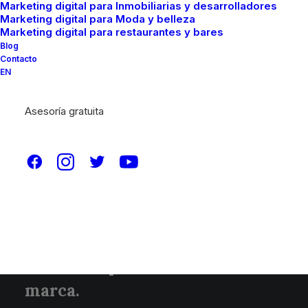
Marketing digital para Inmobiliarias y desarrolladores
diversos giros principalmente
Marketing digital para Moda y belleza
Marketing digital para restaurantes y bares
en México, incluyendo sector
Blog
Contacto
público.
Colaboramos
EN
especialistas en diversas áreas
Asesoría gratuita
como estrategia digital,
community management,
diseño, fotografía, optimización
en buscadores, diseño web,
redacción, entre
otros.
Alimentamos las ideas
creativas que hacen crecer tu
marca.