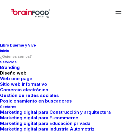
¿QUIENES SOMOS?
Brainfood Marketing
Libro Duerme y Vive
inicio
¿Quienes somos?
Servicios
Branding
Diseño web
Ayudamos a las personas a
Web one page
Sitio web informativo
encontrar a sus clientes
Comercio electrónico
Gestión de redes sociales
potenciales aprovechando el
Posicionamiento en buscadores
potencial del marketing digital.
Sectores
Marketing digital para Construcción y arquitectura
Por más de 10 años hemos
Marketing digital para E-commerce
Marketing digital para Educación privada
colaborado con marcas de
Marketing digital para industria Automotriz