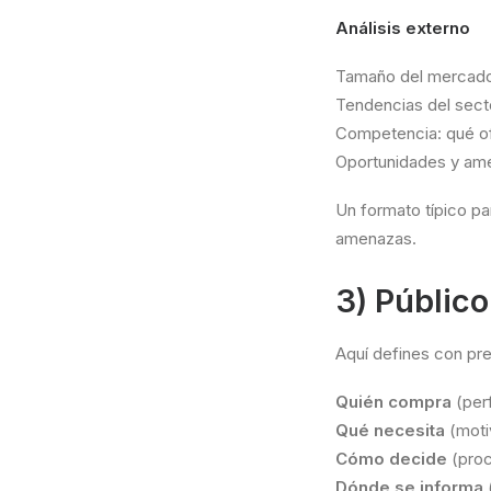
Análisis externo
Tamaño del mercado
Tendencias del secto
Competencia: qué of
Oportunidades y am
Un formato típico pa
amenazas.
3) Público
Aquí defines con pre
Quién compra
(perf
Qué necesita
(moti
Cómo decide
(proc
Dónde se informa