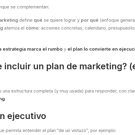
unque se complementan:
arketing
define
qué
se quiere lograr y
por qué
(enfoque general
ng
aterriza el
cómo
: acciones concretas, calendario, presupuesto
a estrategia marca el rumbo
y
el plan lo convierte en ejecuc
 incluir un plan de marketing? (
s una estructura completa (y muy usada) para responder, con cla
ing
.
n ejecutivo
ue permita entender el plan “de un vistazo”, por ejemplo: