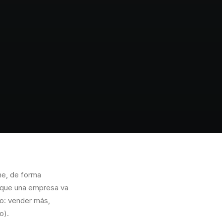
ne, de forma
que una empresa va
o: vender más,
o).