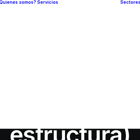
Quienes somos?
Servicios
Sectore
Branding
Diseño web
Web one page
Sitio web
In
Marketing
•
febrero 7, 2026
•
11 Minutes
informativo
un plan de m
Comercio
electrónico
Gestión de redes
sociales
ión clara y e
Posicionamiento
en buscadores
estructura)