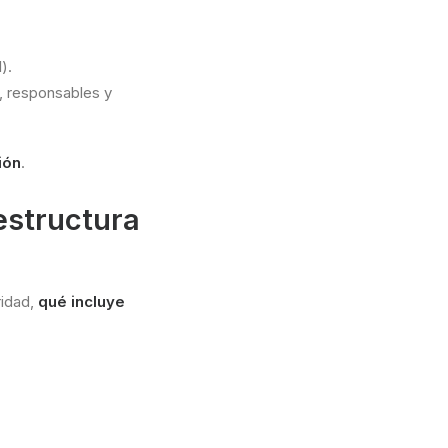
).
, responsables y
ión
.
estructura
ridad,
qué incluye