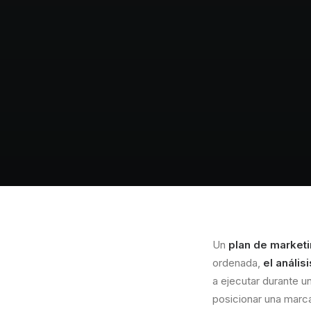
Un
plan de market
ordenada,
el anális
a ejecutar durante u
posicionar una marca