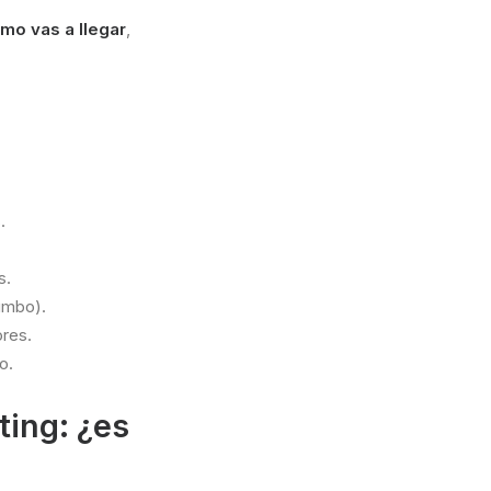
mo vas a llegar
,
.
s.
umbo).
ores.
o.
ting: ¿es