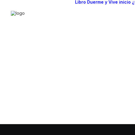
Libro Duerme y Vive
inicio
¿
Qué es 
(definic