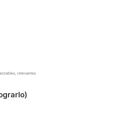
canzables, relevantes
ograrlo)