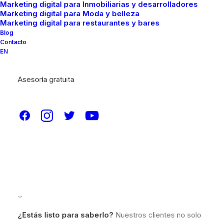
Marketing digital para Inmobiliarias y desarrolladores
Marketing digital para Moda y belleza
Marketing digital para restaurantes y bares
Blog
Contacto
EN
Asesoría gratuita
Hola amigos, ¿Cómo están?
Les habla Joaquín
, el
especialista SEO
de Brainfood y el día de hoy,
saliéndonos por completo de la jerarquía de artículos
que habitualmente publicamos, he decidido ser un
rebelde y revelarles un secreto muy, pero muy bien
guardado.
¿Estás listo para saberlo?
Nuestros clientes no solo