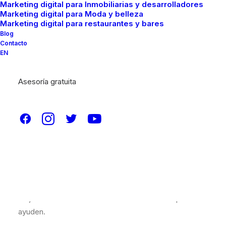
Marketing digital para Inmobiliarias y desarrolladores
Marketing digital para Moda y belleza
Marketing digital para restaurantes y bares
Blog
Contacto
EN
Asesoría gratuita
Cada día, más personas se enfrentan
al reto de
diseñar un logotipo
. Cuando iniciamos un negocio,
necesitamos una identidad corporativa o empresarial,
pero también podemos querer crear un logotipo para
nuestra marca, página web, blog, tienda online, etc. Lo
mejor es contar con herramientas de diseño que nos
ayuden.