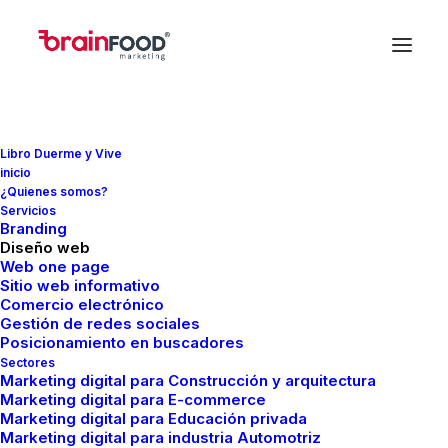
Libro Duerme y Vive
inicio
¿Quienes somos?
Servicios
In
Marketing
,
Diseño
•
noviembre 12, 2021
•
7
Branding
Minutes
Diseño web
Web one page
Herramientas gratuitas
Sitio web informativo
Comercio electrónico
para crear logotipos
Gestión de redes sociales
Posicionamiento en buscadores
Sectores
Marketing digital para Construcción y arquitectura
FMCreador
Marketing digital para E-commerce
Marketing digital para Educación privada
Marketing digital para industria Automotriz