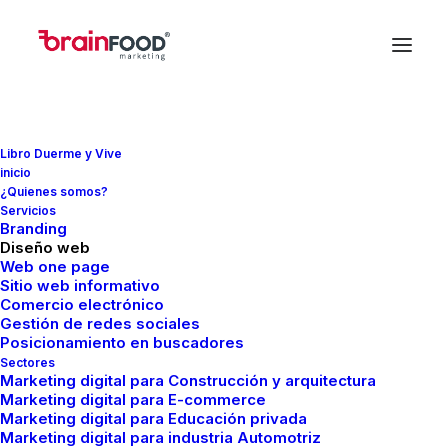
Libro Duerme y Vive
inicio
¿Quienes somos?
In
Marketing
,
Paginas web
•
junio 28, 2021
•
13
Servicios
Minutes
Branding
Diseño web
Conoce las ventajas y
Web one page
Sitio web informativo
desventajas de una
Comercio electrónico
Gestión de redes sociales
página web
Posicionamiento en buscadores
Sectores
Marketing digital para Construcción y arquitectura
Marketing digital para E-commerce
FMCreador
Marketing digital para Educación privada
Marketing digital para industria Automotriz