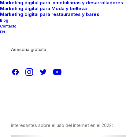
Marketing digital para Inmobiliarias y desarrolladores
Marketing digital para Moda y belleza
Marketing digital para restaurantes y bares
Blog
Contacto
EN
Asesoría gratuita
¿Conoces acerca de las
ventajas y desventajas de
las páginas web
? Desde la llegada del
word wide
web
(www) la presencia en el mundo digital se ha
venido haciendo cada vez más imprescindible con el
pasar de los años, hasta el punto de casi ser
obligatorio para cualquier empresa o marca personal
tener una página web. En México hay datos muy
interesantes sobre el uso del internet en el 2022: