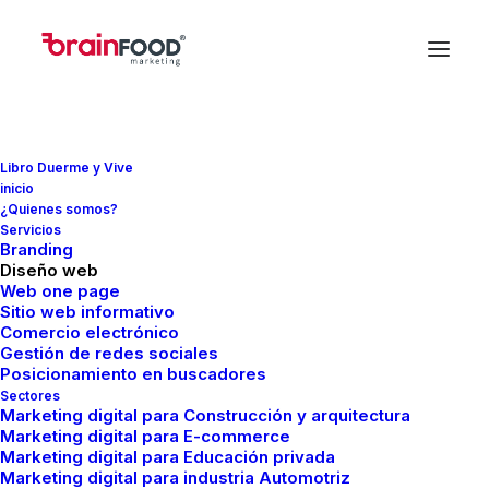
Libro Duerme y Vive
inicio
¿Quienes somos?
Servicios
Branding
In
SEO
•
abril 21, 2023
•
5 Minutes
Diseño web
Las mejores prácticas
Web one page
Sitio web informativo
Comercio electrónico
SEM y SEO
Gestión de redes sociales
Posicionamiento en buscadores
Sectores
Marketing digital para Construcción y arquitectura
FMCreador
Marketing digital para E-commerce
Marketing digital para Educación privada
Marketing digital para industria Automotriz