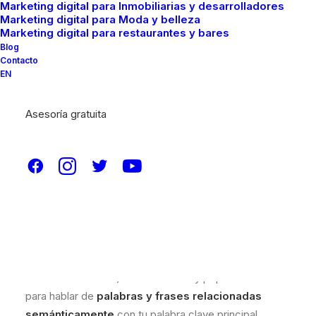
Marketing digital para Inmobiliarias y desarrolladores
Marketing digital para Moda y belleza
Marketing digital para restaurantes y bares
Blog
Contacto
EN
Asesoría gratuita
Cuando alguien busca algo en Google, el buscador no
“lee” tu página como una persona. Interpreta señales,
detecta patrones y trata de entender el
tema real
del
contenido. Ahí es donde aparece el concepto de
keywords LSI
(Latent Semantic Indexing / Indexación
Semántica Latente): un término muy popular en SEO
para hablar de
palabras y frases relacionadas
semánticamente
con tu palabra clave principal.