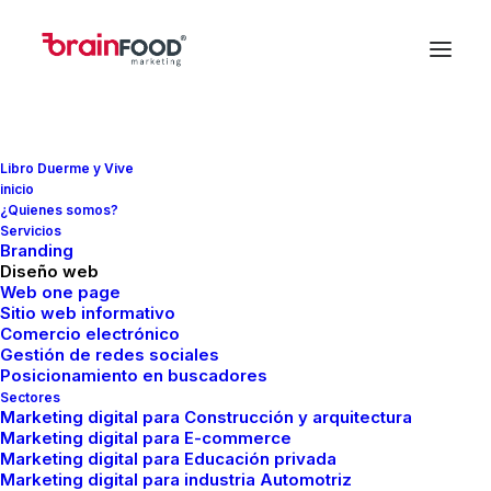
Libro Duerme y Vive
inicio
In
SEO
•
febrero 7, 2026
•
14 Minutes
¿Quienes somos?
Servicios
Keywords LSI: qué
Branding
Diseño web
son, para qué sirven y
Web one page
Sitio web informativo
Comercio electrónico
cómo usarlas en SEO
Gestión de redes sociales
Posicionamiento en buscadores
(sin mitos)
Sectores
Marketing digital para Construcción y arquitectura
Marketing digital para E-commerce
Marketing digital para Educación privada
Joaquin
Marketing digital para industria Automotriz