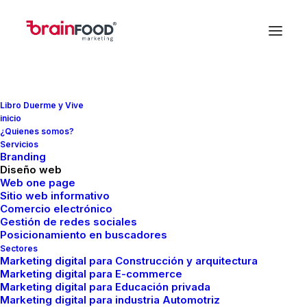
Libro Duerme y Vive
inicio
¿Quienes somos?
In
Diseño
•
enero 14, 2022
•
7 Minutes
Servicios
Branding
Descubre el proceso
Diseño web
Web one page
Sitio web informativo
creativo del branding
Comercio electrónico
Gestión de redes sociales
de Brainfood
Posicionamiento en buscadores
Sectores
Marketing digital para Construcción y arquitectura
Marketing digital para E-commerce
FMCreador
Marketing digital para Educación privada
Marketing digital para industria Automotriz