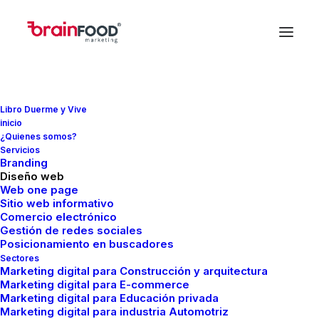
Libro Duerme y Vive
inicio
¿Quienes somos?
In
Paginas web
,
Marketing
•
abril 10, 2023
•
5
Servicios
Minutes
Branding
Diseño web
Configurar dispositivo
Web one page
Sitio web informativo
con el comando ok
Comercio electrónico
Gestión de redes sociales
Google
Posicionamiento en buscadores
Sectores
Marketing digital para Construcción y arquitectura
Marketing digital para E-commerce
FMCreador
Marketing digital para Educación privada
Marketing digital para industria Automotriz