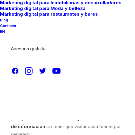
Marketing digital para Inmobiliarias y desarrolladores
Marketing digital para Moda y belleza
Marketing digital para restaurantes y bares
Blog
Contacto
EN
Asesoría gratuita
Los
agregadores de contenido
son plataformas
(sitios web, apps o servicios) que
reúnen contenido
de múltiples fuentes
y lo presentan
en un solo
lugar
, normalmente organizado por
temas,
categorías, etiquetas o relevancia
. Su objetivo
principal es
facilitar el acceso y el descubrimiento
de información
sin tener que visitar cada fuente por
separado.