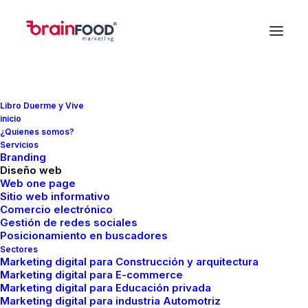
Libro Duerme y Vive
inicio
In
Marketing
•
febrero 7, 2026
•
7 Minutes
¿Quienes somos?
Servicios
Agregadores de
Branding
Diseño web
contenido: qué son,
Web one page
Sitio web informativo
Comercio electrónico
cómo funcionan y para
Gestión de redes sociales
Posicionamiento en buscadores
qué sirven
Sectores
Marketing digital para Construcción y arquitectura
Marketing digital para E-commerce
Marketing digital para Educación privada
Joaquin
Marketing digital para industria Automotriz