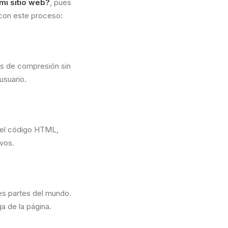
mi sitio web?
, pues
 con este proceso:
as de compresión sin
usuario.
 el código HTML,
ivos.
tes partes del mundo.
ga de la página.