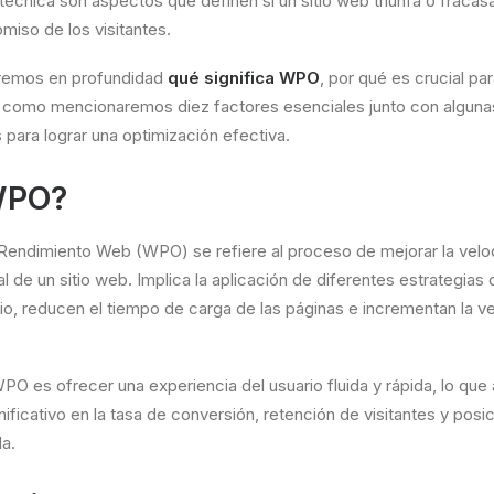
 técnica son aspectos que definen si un sitio web triunfa o fracasa
miso de los visitantes.
aremos en profundidad
qué significa WPO
, por qué es crucial pa
así como mencionaremos diez factores esenciales junto con alguna
para lograr una optimización efectiva.
WPO?
Rendimiento Web (WPO) se refiere al proceso de mejorar la veloci
l de un sitio web. Implica la aplicación de diferentes estrategias 
rio, reducen el tiempo de carga de las páginas e incrementan la v
 WPO es ofrecer una experiencia del usuario fluida y rápida, lo qu
nificativo en la tasa de conversión, retención de visitantes y pos
a.