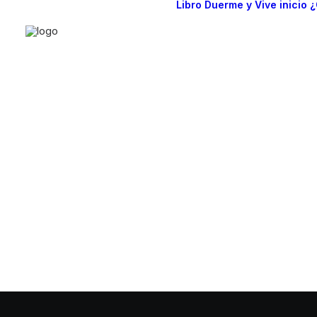
Libro Duerme y Vive
inicio
¿
WPO: G
optimiza