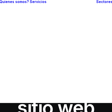
Quienes somos?
Servicios
Sectore
Branding
Diseño web
Web one page
Sitio web
In
SEO
•
agosto 17, 2023
•
8 Minutes
informativo
uía definiti
Comercio
electrónico
Gestión de redes
sociales
r el rendimie
Posicionamiento
en buscadores
sitio web