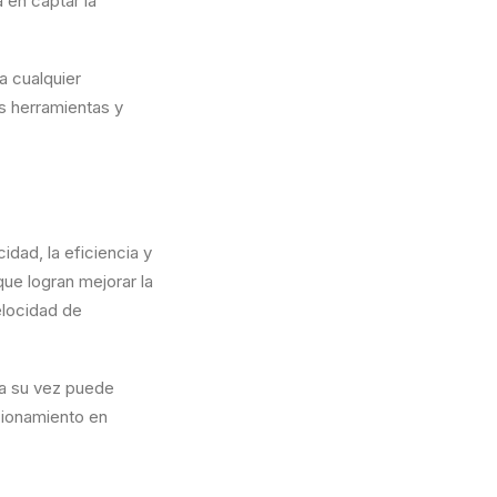
 en captar la
ra cualquier
s herramientas y
dad, la eficiencia y
que logran mejorar la
elocidad de
e a su vez puede
icionamiento en