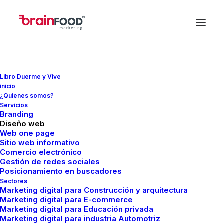
Libro Duerme y Vive
inicio
¿Quienes somos?
In
SEO
•
agosto 23, 2023
•
6 Minutes
Servicios
Branding
SEO Técnico: Qué es y
Diseño web
Web one page
Sitio web informativo
por qué es importante
Comercio electrónico
Gestión de redes sociales
hacerlo
Posicionamiento en buscadores
Sectores
Marketing digital para Construcción y arquitectura
Marketing digital para E-commerce
FMCreador
Marketing digital para Educación privada
Marketing digital para industria Automotriz