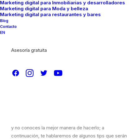
Marketing digital para Inmobiliarias y desarrolladores
Marketing digital para Moda y belleza
Marketing digital para restaurantes y bares
Blog
Contacto
EN
Asesoría gratuita
Una solución para mejorar las ventas online es a través
del eCommerce, considerada una alternativa para
obtener más ventas y entrar en la competencia actual,
debido al gran avance del mundo digital.
En caso de que necesites mejorar tus ventas en línea
y no conoces la mejor manera de hacerlo; a
continuación, te hablaremos de algunos tips que serán