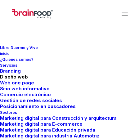
Libro Duerme y Vive
inicio
¿Quienes somos?
Servicios
In
Paginas web
,
Otros temas
•
marzo 17, 2023
•
5
Branding
Minutes
Diseño web
Web one page
Google y algunos tips
Sitio web informativo
Comercio electrónico
para el eCommerce
Gestión de redes sociales
Posicionamiento en buscadores
Sectores
Marketing digital para Construcción y arquitectura
FMCreador
Marketing digital para E-commerce
Marketing digital para Educación privada
Marketing digital para industria Automotriz