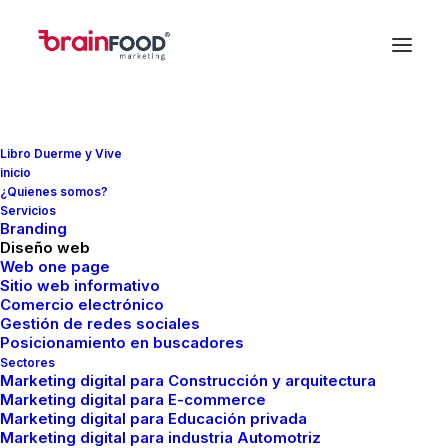
Libro Duerme y Vive
In
Marketing
•
diciembre 20, 2023
•
3 Minutes
inicio
¿Quienes somos?
Estadísticas para tu
Servicios
Branding
content marketing.
Diseño web
Web one page
Sitio web informativo
Resultados de
Comercio electrónico
Gestión de redes sociales
investigaciones sobre
Posicionamiento en buscadores
Sectores
content marketing
Marketing digital para Construcción y arquitectura
Marketing digital para E-commerce
Marketing digital para Educación privada
Marketing digital para industria Automotriz
FMCreador