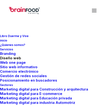
Libro Duerme y Vive
inicio
In
SEO
•
octubre 24, 2023
•
6 Minutes
¿Quienes somos?
Servicios
Equipo informático
Branding
Diseño web
para trabajar en
Web one page
Sitio web informativo
Comercio electrónico
marketing y seo: guía
Gestión de redes sociales
Posicionamiento en buscadores
esencial
Sectores
Marketing digital para Construcción y arquitectura
Marketing digital para E-commerce
Marketing digital para Educación privada
FMCreador
Marketing digital para industria Automotriz