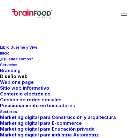
Libro Duerme y Vive
inicio
¿Quienes somos?
In
Redes Sociales
•
febrero 27, 2024
•
4 Minutes
Servicios
Branding
Invertir en redes
Diseño web
Web one page
Sitio web informativo
sociales es una
Comercio electrónico
Gestión de redes sociales
decisión inteligente
Posicionamiento en buscadores
Sectores
Marketing digital para Construcción y arquitectura
Marketing digital para E-commerce
FMCreador
Marketing digital para Educación privada
Marketing digital para industria Automotriz