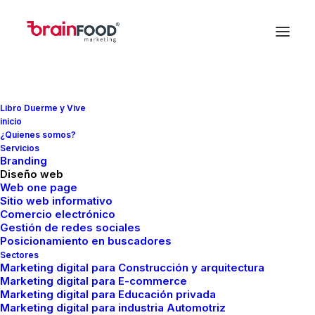
Libro Duerme y Vive
inicio
¿Quienes somos?
In
Redes Sociales
•
mayo 8, 2024
•
4 Minutes
Servicios
Branding
¿Cómo tu negocio
Diseño web
Web one page
Sitio web informativo
puede monetizar con
Comercio electrónico
Gestión de redes sociales
los reels de Facebook?
Posicionamiento en buscadores
Sectores
Marketing digital para Construcción y arquitectura
Marketing digital para E-commerce
FMCreador
Marketing digital para Educación privada
Marketing digital para industria Automotriz