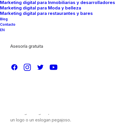
Marketing digital para Inmobiliarias y desarrolladores
Marketing digital para Moda y belleza
Marketing digital para restaurantes y bares
Blog
Contacto
EN
Asesoría gratuita
En el vertiginoso mundo del marketing
contemporáneo, la construcción de una identidad
sólida y distintiva es esencial para destacar en un mar
de competidores. Aquí es donde entra en juego los
tipos de branding, como el
branding de marca
, una
estrategia integral que va más allá del mero diseño de
un logo o un eslogan pegajoso.