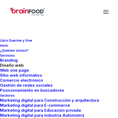
Libro Duerme y Vive
inicio
¿Quienes somos?
Servicios
Branding
In
Marketing
•
agosto 6, 2021
•
11 Minutes
Diseño web
Tipos de Branding y
Web one page
Sitio web informativo
Comercio electrónico
Ejemplos
Gestión de redes sociales
Posicionamiento en buscadores
Sectores
Marketing digital para Construcción y arquitectura
FMCreador
Marketing digital para E-commerce
Marketing digital para Educación privada
Marketing digital para industria Automotriz