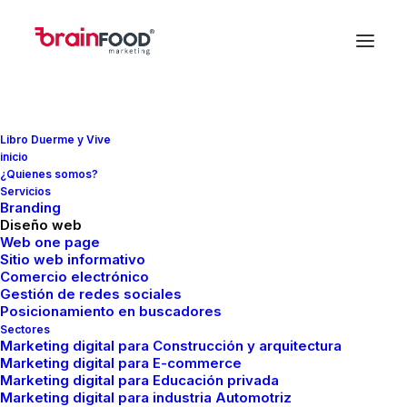
Uncategorized
Libro Duerme y Vive
inicio
Inicio
Uncategorized
¿Quienes somos?
Servicios
Branding
Diseño web
Web one page
Sitio web informativo
Comercio electrónico
Gestión de redes sociales
Posicionamiento en buscadores
Nothing Found
Sectores
Marketing digital para Construcción y arquitectura
Marketing digital para E-commerce
Marketing digital para Educación privada
It seems we can’t find what you’re looking for.
Marketing digital para industria Automotriz
Perhaps searching can help.