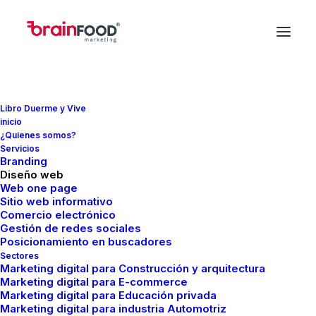
Bikes
Libro Duerme y Vive
inicio
Inicio
Bikes
¿Quienes somos?
Servicios
Branding
Diseño web
Web one page
Sitio web informativo
Comercio electrónico
Gestión de redes sociales
Posicionamiento en buscadores
Nothing Found
Sectores
Marketing digital para Construcción y arquitectura
Marketing digital para E-commerce
Marketing digital para Educación privada
It seems we can’t find what you’re looking for.
Marketing digital para industria Automotriz
Perhaps searching can help.