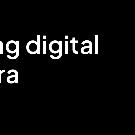
ng
digital
ra