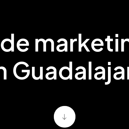
de
marketi
n
Guadalaja